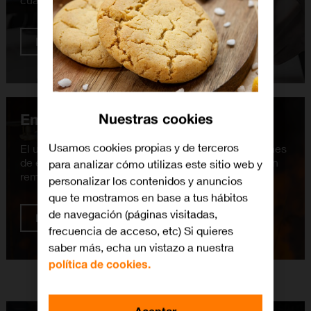
Más información
Emergencias 4.0
Nuestras cookies
Usamos cookies propias y de terceros
El uso del 5G garantiza la conectividad en situaciones
de emergencia, permitiendo inspeccionar la zona en
para analizar cómo utilizas este sitio web y
remoto y su análisis en tiempo real.
personalizar los contenidos y anuncios
que te mostramos en base a tus hábitos
de navegación (páginas visitadas,
Más información
frecuencia de acceso, etc) Si quieres
saber más, echa un vistazo a nuestra
política de cookies.