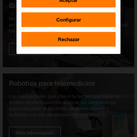
Aceptar
Gaming 5G
Mediante la adopción del 5G se podrán mejorar las
Configurar
posibilidades del juego online multijugador y del Cloud
Gaming, así como la experiencia de usuario
Rechazar
Más información
Robótica para telemedicina
Las posibilidades que ofrece la tecnología 5G en el
ámbito sanitario permite acercar los diagnósticos
especializados al paciente, de forma remota y
evitando con ello desplazamientos molestos.
Más información