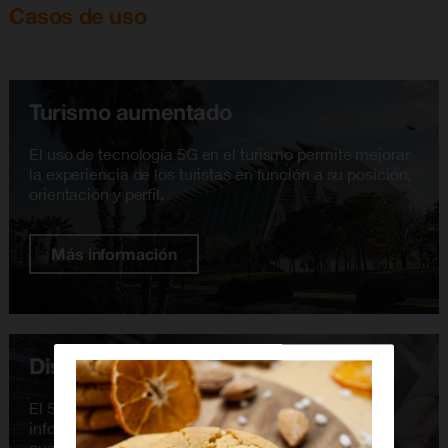
Casos de uso
Turismo aumentado
El uso de tecnología 5G en el turismo permite mejorar
la experiencia de los turistas en función a su posición,
orientación y perfil.
Más información
Disaster recovery
El 5G permite una correcta transmisión de la
información en situaciones críticas derivadas de
cualquier tipo de incidente.